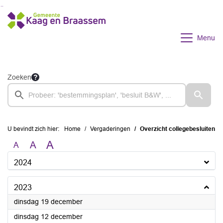
Ga naar de inhoud van deze pagina
Ga naar het zoeken
Ga naar het menu
Menu
Zoeken
U bevindt zich hier:
Home
Vergaderingen
Overzicht collegebesluiten
A
A
A
2024
2023
2023
dinsdag 19 december
2023
dinsdag 12 december