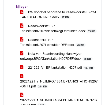
Bijlagen
BW voorstel behorend bij raadsvoorstel BPOA
TANKSTATION N207.docx
47 KB
Raadsvoorstel BP
TankstationN207VriezenwegLeimuiden.docx
53 KB
Raadsbesluit BP
TankstationN207LeimuidenDEF.docx
26 KB
Nota van Beantwoording zienswijzen
ontwerpcBPOATankstationN207DEF.docx
88 KB
221222_V_ BP tankstation N207.pdf
157 KB
20221221_r_NL.IMRO.1884.BPTANKSTATIONN207
-ONT1.pdf
291 KB
20221221_t_NL.IMRO.1884.BPTANKSTATIONN207