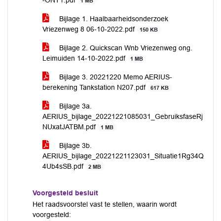
-ONT1.pdf
1 MB
Bijlage 1. Haalbaarheidsonderzoek
Vriezenweg 8 06-10-2022.pdf
150 KB
Bijlage 2. Quickscan Wnb Vriezenweg ong.
Leimuiden 14-10-2022.pdf
1 MB
Bijlage 3. 20221220 Memo AERIUS-
berekening Tankstation N207.pdf
617 KB
Bijlage 3a.
AERIUS_bijlage_20221221085031_GebruiksfaseRj
NUxatJATBM.pdf
1 MB
Bijlage 3b.
AERIUS_bijlage_20221221123031_Situatie1Rg34Q
4Ub4sSB.pdf
2 MB
Voorgesteld besluit
Het raadsvoorstel vast te stellen, waarin wordt
voorgesteld: