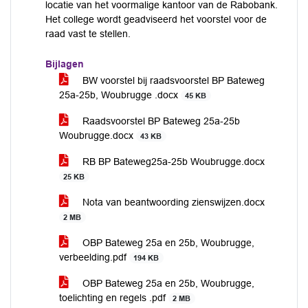
locatie van het voormalige kantoor van de Rabobank.
Het college wordt geadviseerd het voorstel voor de
raad vast te stellen.
Bijlagen
BW voorstel bij raadsvoorstel BP Bateweg
25a-25b, Woubrugge .docx
45 KB
Raadsvoorstel BP Bateweg 25a-25b
Woubrugge.docx
43 KB
RB BP Bateweg25a-25b Woubrugge.docx
25 KB
Nota van beantwoording zienswijzen.docx
2 MB
OBP Bateweg 25a en 25b, Woubrugge,
verbeelding.pdf
194 KB
OBP Bateweg 25a en 25b, Woubrugge,
toelichting en regels .pdf
2 MB