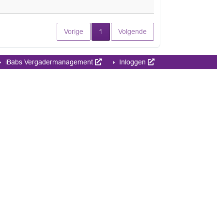
Huidige pagina
Vorige
1
Volgende
iBabs Vergadermanagement
Inloggen