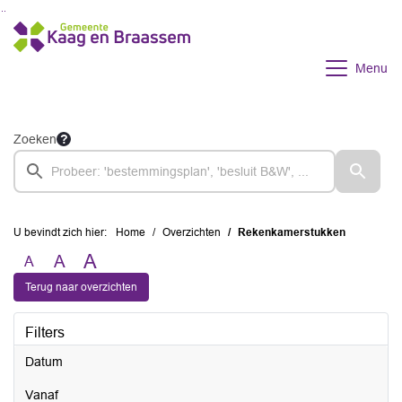
Ga naar de inhoud van deze pagina
Ga naar het zoeken
Ga naar het menu
Menu
Zoeken
U bevindt zich hier:
Home
Overzichten
Rekenkamerstukken
A
A
A
Terug naar overzichten
Filters
Datum
vanaf