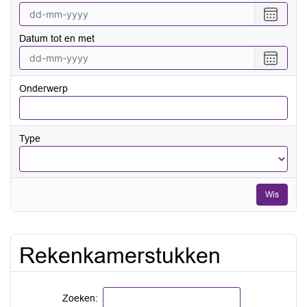
Selecte
een
Datum tot en met
datum
vanaf
Selecte
een
datum
Onderwerp
tot
en
met
Type
Wis
Rekenkamerstukken
Zoeken: