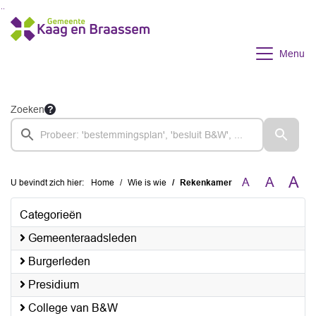
Ga naar de inhoud van deze pagina
Ga naar het zoeken
Ga naar het menu
Menu
Zoeken
A
A
A
U bevindt zich hier:
Home
Wie is wie
Rekenkamer
Categorieën
Gemeenteraadsleden
Burgerleden
Presidium
College van B&W