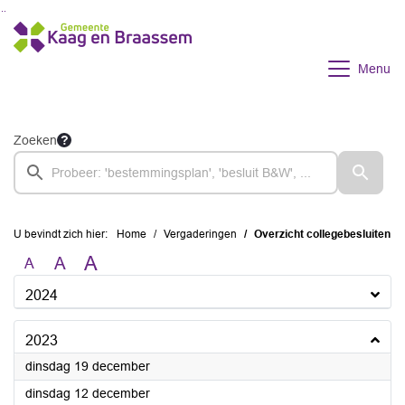
Ga naar de inhoud van deze pagina
Ga naar het zoeken
Ga naar het menu
Menu
Zoeken
U bevindt zich hier:
Home
Vergaderingen
Overzicht collegebesluiten
A
A
A
2024
2023
2023
dinsdag 19 december
2023
dinsdag 12 december