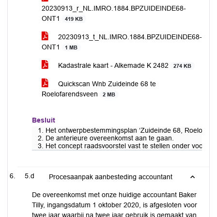
20230913_r_NL.IMRO.1884.BPZUIDEINDE68-
ONT1
419 KB
20230913_t_NL.IMRO.1884.BPZUIDEINDE68-
ONT1
1 MB
Kadastrale kaart - Alkemade K 2482
274 KB
Quickscan Wnb Zuideinde 68 te
Roelofarendsveen
2 MB
Besluit
1. Het ontwerpbestemmingsplan ‘Zuideinde 68, Roelofaren
2. De anterieure overeenkomst aan te gaan.
3. Het concept raadsvoorstel vast te stellen onder voor
5.d
Procesaanpak aanbesteding accountant
De overeenkomst met onze huidige accountant Baker
Tilly, ingangsdatum 1 oktober 2020, is afgesloten voor
twee jaar waarbij na twee jaar gebruik is gemaakt van