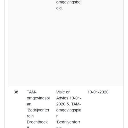
omgevingsbel
eid.
38
TAM-
Visie en
19-01-2026
omgevingspl
Advies 19-01-
an
2026 5. TAM-
‘Bedrijventer
omgevingspla
rein
n
Drechthoek
‘Bedrijventerr