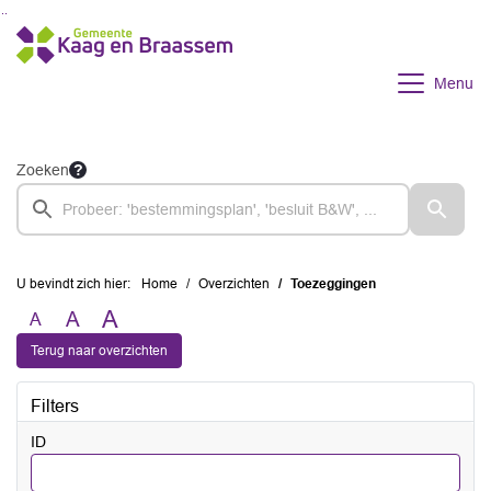
Ga naar de inhoud van deze pagina
Ga naar het zoeken
Ga naar het menu
Menu
Zoeken
U bevindt zich hier:
Home
Overzichten
Toezeggingen
A
A
A
Terug naar overzichten
Filters
ID