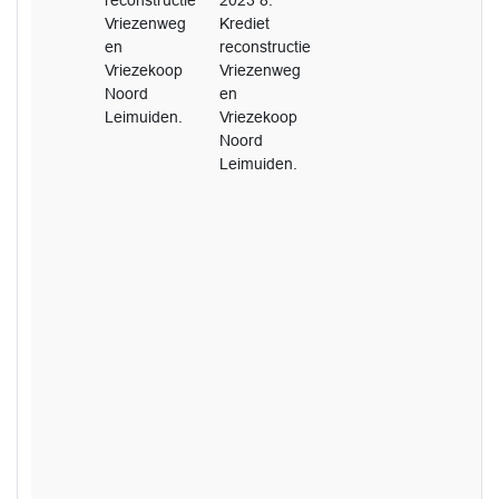
reconstructie
2023 8.
Vriezenweg
Krediet
en
reconstructie
Vriezekoop
Vriezenweg
Noord
en
Leimuiden.
Vriezekoop
Noord
Leimuiden.