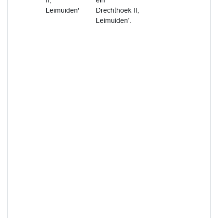
II,
ein
Leimuiden'
Drechthoek II,
Leimuiden’.