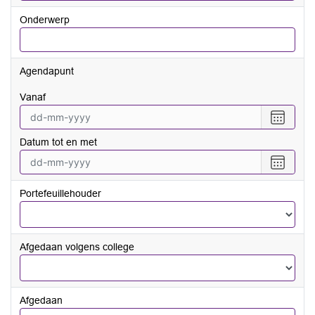
Onderwerp
Agendapunt
vanaf
Selecte
een
Datum tot en met
datum
vanaf
Selecte
een
datum
Portefeuillehouder
tot
en
met
Afgedaan volgens college
Afgedaan