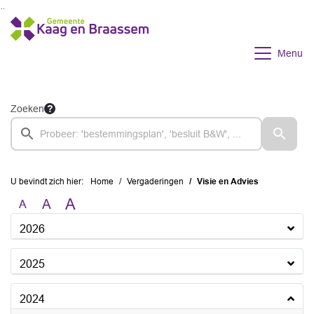
Ga naar de inhoud van deze pagina
Ga naar het zoeken
Ga naar het menu
Menu
Zoeken
U bevindt zich hier:
Home
Vergaderingen
Visie en Advies
A
A
A
2026
2025
2024