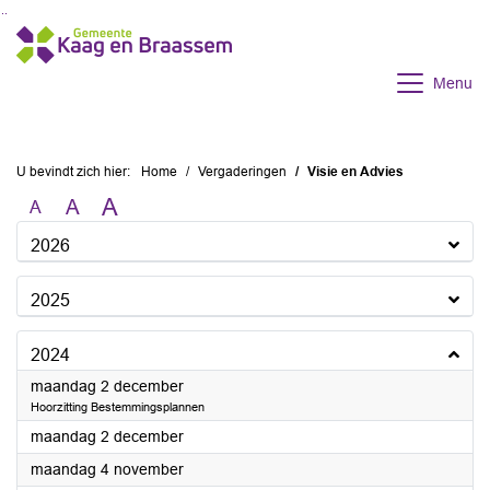
Ga naar de inhoud van deze pagina
Ga naar het zoeken
Ga naar het menu
Menu
U bevindt zich hier:
Home
Vergaderingen
Visie en Advies
A
A
A
2026
2025
2024
2024
maandag 2 december
Hoorzitting Bestemmingsplannen
2024
maandag 2 december
2024
maandag 4 november