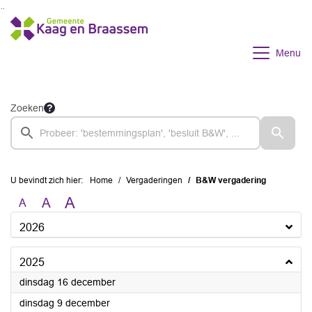
Ga naar de inhoud van deze pagina
Ga naar het zoeken
Ga naar het menu
Menu
Zoeken
U bevindt zich hier:
Home
Vergaderingen
B&W vergadering
A
A
A
2026
2025
2025
dinsdag 16 december
2025
dinsdag 9 december