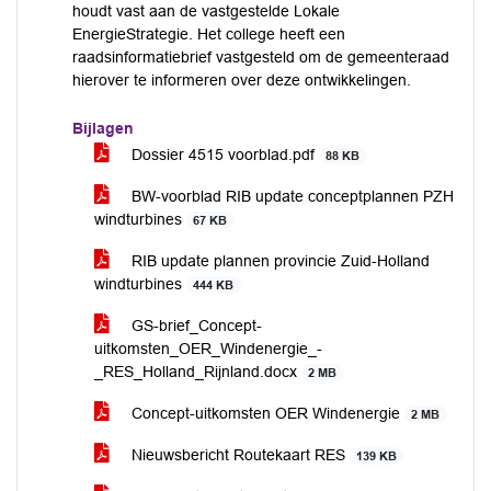
houdt vast aan de vastgestelde Lokale
EnergieStrategie. Het college heeft een
raadsinformatiebrief vastgesteld om de gemeenteraad
hierover te informeren over deze ontwikkelingen.
Bijlagen
Dossier 4515 voorblad.pdf
88 KB
BW-voorblad RIB update conceptplannen PZH
windturbines
67 KB
RIB update plannen provincie Zuid-Holland
windturbines
444 KB
GS-brief_Concept-
uitkomsten_OER_Windenergie_-
_RES_Holland_Rijnland.docx
2 MB
Concept-uitkomsten OER Windenergie
2 MB
Nieuwsbericht Routekaart RES
139 KB