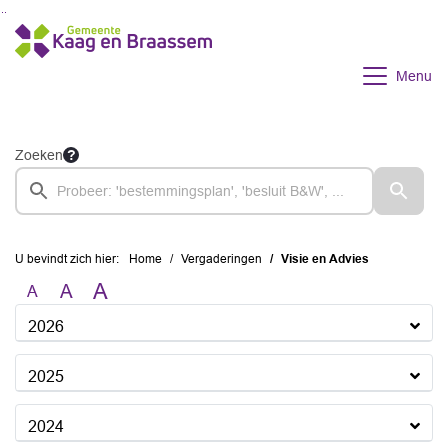
Ga naar de inhoud van deze pagina
Ga naar het zoeken
Ga naar het menu
Menu
Zoeken
U bevindt zich hier:
Home
Vergaderingen
Visie en Advies
A
A
A
2026
2025
2024