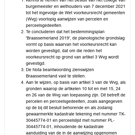
Kennis te nemen van het besluit van het college van
burgemeester en wethouders van 7 december 2021
tot het ingevolge de Wet voorkeursrecht gemeenten
(Wvg) voorlopig aanwijzen van percelen en
perceelsgedeelten.
Te concluderen dat het bestemmingsplan
'Braassemerland 2019', de planologische grondslag
vormt op basis waarvan het voorkeursrecht kan
worden gevestigd, dat om die reden het
voorkeursrecht op grond van artikel 3 Wvg wordt
gevestigd.
De Nota beantwoording zienswijzen
Braassemerland vast te stellen.
Aan te wijzen, op basis van artikel 3 van de Wvg, als
gronden waarop de artikelen 10 tot en met 15, 24
en 26 van de Wvg van toepassing zijn. Dit betreft de
percelen en perceelsgedeelten, zoals aangegeven
op de bij dit besluit behorende en als zodanig
gewaarmerkte kadastrale tekening met nummer TK-
30445774-01 en perceelslijst met nummer PL-
30445774-01, inhoudende de kadastrale
aanduiding van de in de aanwijzing opgenomen