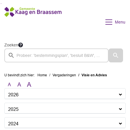
Ga naar de inhoud van deze pagina
Ga naar het zoeken
Ga naar het menu
Menu
Zoeken
U bevindt zich hier:
Home
Vergaderingen
Visie en Advies
A
A
A
2026
2025
2024