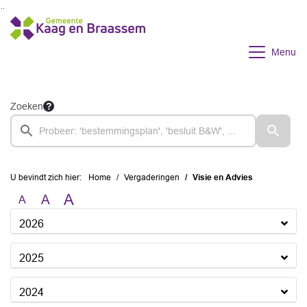
Ga naar de inhoud van deze pagina
Ga naar het zoeken
Ga naar het menu
Menu
Zoeken
U bevindt zich hier:
Home
Vergaderingen
Visie en Advies
A
A
A
2026
2025
2024