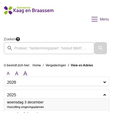
Ga naar de inhoud van deze pagina
Ga naar het zoeken
Ga naar het menu
Menu
Zoeken
U bevindt zich hier:
Home
Vergaderingen
Visie en Advies
A
A
A
2026
2025
2025
woensdag 3 december
Hoorzitting omgevingsplannen