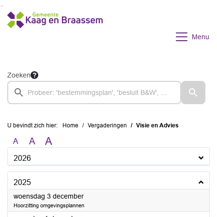
Ga naar de inhoud van deze pagina
Ga naar het zoeken
Ga naar het menu
Menu
Zoeken
U bevindt zich hier:
Home
Vergaderingen
Visie en Advies
A
A
A
2026
2025
2025
woensdag 3 december
Hoorzitting omgevingsplannen