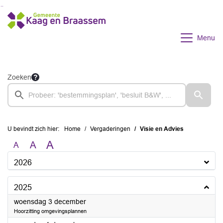
Ga naar de inhoud van deze pagina
Ga naar het zoeken
Ga naar het menu
Menu
Zoeken
U bevindt zich hier:
Home
Vergaderingen
Visie en Advies
A
A
A
2026
2025
2025
woensdag 3 december
Hoorzitting omgevingsplannen