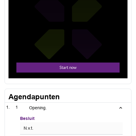
Agendapunten
1
Opening.
Besluit
N.v.t.