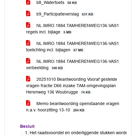
b8_Watertoets
58 KB
b9_Participatieverslag
631 KB
NL.IMRO.1884.TAMHERENWEG136-VAS1
regels incl. bijlage
5 MB
NL.IMRO.1884.TAMHERENWEG136-VAS1
toelichting incl. bijlagen
67 MB
NL.IMRO.1884.TAMHERENWEG136-VAS1
verbeelding
346 KB
20251010 Beantwoording Vooraf gestelde
vragen fractie D66 inzake TAM-omgevingsplan
Herenweg 136 Woubrugge
74 KB
Memo beantwoording openstaande vragen
n.a.v. hoorzitting 13-10
284 KB
Besluit
Het raadsvoorstel en onderliggende stukken worden d