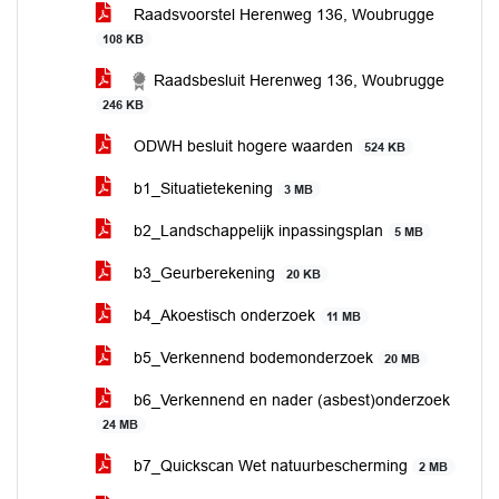
Raadsvoorstel Herenweg 136, Woubrugge
108 KB
Raadsbesluit Herenweg 136, Woubrugge
246 KB
ODWH besluit hogere waarden
524 KB
b1_Situatietekening
3 MB
b2_Landschappelijk inpassingsplan
5 MB
b3_Geurberekening
20 KB
b4_Akoestisch onderzoek
11 MB
b5_Verkennend bodemonderzoek
20 MB
b6_Verkennend en nader (asbest)onderzoek
24 MB
b7_Quickscan Wet natuurbescherming
2 MB