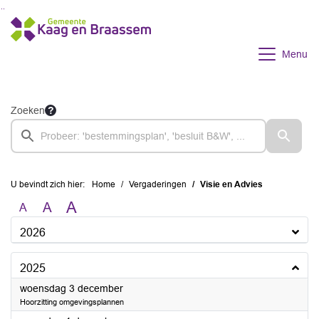
Ga naar de inhoud van deze pagina
Ga naar het zoeken
Ga naar het menu
Menu
Zoeken
U bevindt zich hier:
Home
Vergaderingen
Visie en Advies
A
A
A
2026
2025
2025
woensdag 3 december
Hoorzitting omgevingsplannen