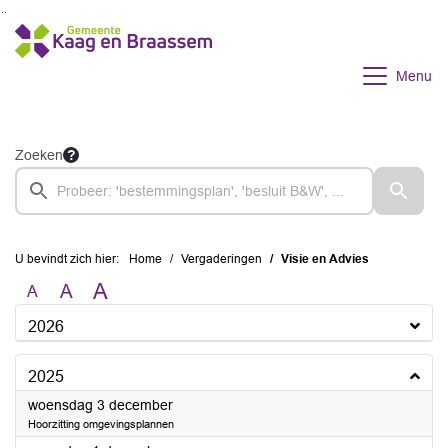
Ga naar de inhoud van deze pagina
Ga naar het zoeken
Ga naar het menu
Menu
Zoeken
U bevindt zich hier:
Home
Vergaderingen
Visie en Advies
A
A
A
2026
2025
2025
woensdag 3 december
Hoorzitting omgevingsplannen