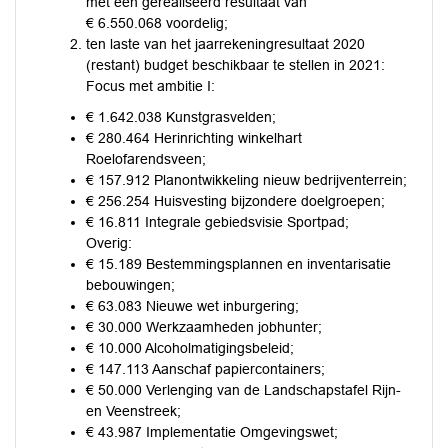
met een gerealiseerd resultaat van
€ 6.550.068 voordelig;
ten laste van het jaarrekeningresultaat 2020
(restant) budget beschikbaar te stellen in 2021:
Focus met ambitie I:
€ 1.642.038 Kunstgrasvelden;
€ 280.464 Herinrichting winkelhart
Roelofarendsveen;
€ 157.912 Planontwikkeling nieuw bedrijventerrein;
€ 256.254 Huisvesting bijzondere doelgroepen;
€ 16.811 Integrale gebiedsvisie Sportpad;
Overig:
€ 15.189 Bestemmingsplannen en inventarisatie
bebouwingen;
€ 63.083 Nieuwe wet inburgering;
€ 30.000 Werkzaamheden jobhunter;
€ 10.000 Alcoholmatigingsbeleid;
€ 147.113 Aanschaf papiercontainers;
€ 50.000 Verlenging van de Landschapstafel Rijn-
en Veenstreek;
€ 43.987 Implementatie Omgevingswet;