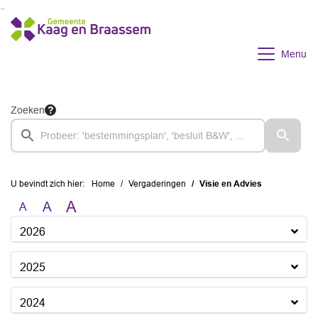
Ga naar de inhoud van deze pagina
Ga naar het zoeken
Ga naar het menu
Menu
Zoeken
U bevindt zich hier:
Home
Vergaderingen
Visie en Advies
A
A
A
2026
2025
2024