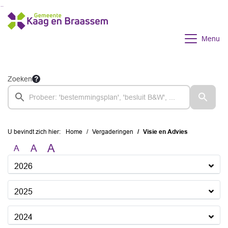
Ga naar de inhoud van deze pagina
Ga naar het zoeken
Ga naar het menu
Menu
Zoeken
U bevindt zich hier:
Home
Vergaderingen
Visie en Advies
A
A
A
2026
2025
2024