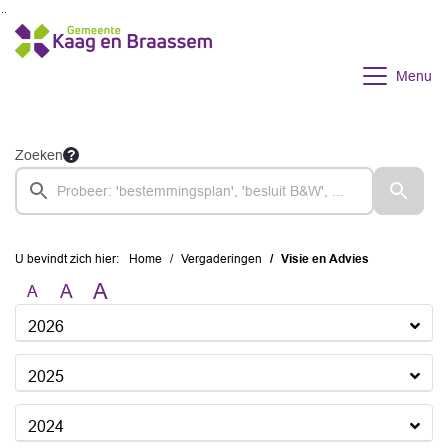
Ga naar de inhoud van deze pagina
Ga naar het zoeken
Ga naar het menu
Menu
Zoeken
U bevindt zich hier:
Home
Vergaderingen
Visie en Advies
A
A
A
2026
2025
2024