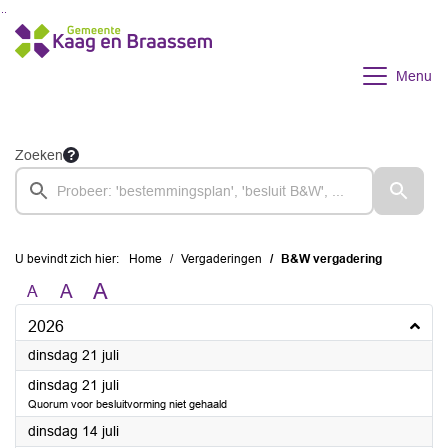
Ga naar de inhoud van deze pagina
Ga naar het zoeken
Ga naar het menu
Menu
Zoeken
U bevindt zich hier:
Home
Vergaderingen
B&W vergadering
A
A
A
2026
2026
dinsdag 21 juli
2026
dinsdag 21 juli
Quorum voor besluitvorming niet gehaald
2026
dinsdag 14 juli