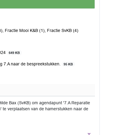
3), Fractie Mooi K&B (1), Fractie SvKB (4)
2024
649 KB
ing 7.A naar de bespreekstukken.
95 KB
 Hilde Bax (SvKB) om agendapunt '7.A Reparatie
s)' te verplaatsen van de hamerstukken naar de