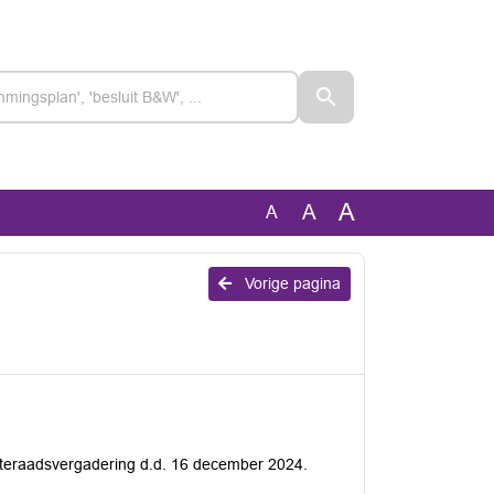
A
A
A
Vorige pagina
nteraadsvergadering d.d. 16 december 2024.