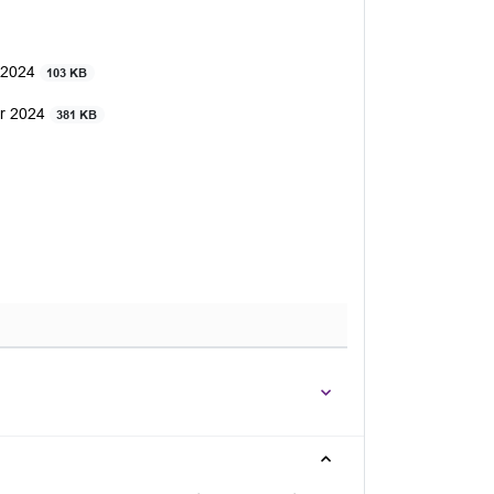
r 2024
103 KB
er 2024
381 KB