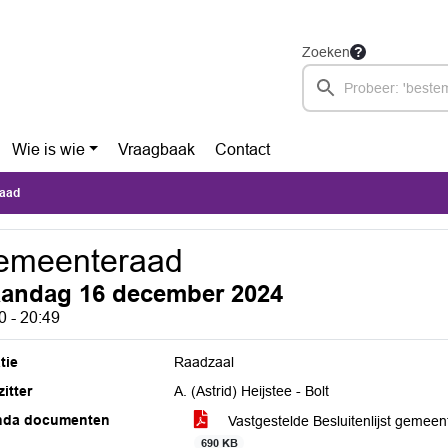
Zoeken
Wie is wie
Vraagbaak
Contact
aad
emeenteraad
andag 16 december 2024
0 - 20:49
tie
Raadzaal
itter
A. (Astrid) Heijstee - Bolt
nda documenten
Vastgestelde Besluitenlijst gemee
690 KB