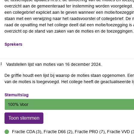
overzicht aan de gemeenteraad ter instemming worden voorgelegd. He
een collegebrief expliciet aan te geven wanneer een motie/toezegging
staan met een verwijzing naar het raadsvoorstel of collegebrief. De 
raad de opvatting met het college deelt dat een motie/toezegging i
overzicht op de stand van zaken van de moties en de toezeggingen.
Sprekers
.I
Vaststellen lijst van moties van 16 december 2024.
De griffie houdt een lijst bij waarop de moties staan opgenomen. Ee
van de moties is toegevoegd. Het college heeft de geactualiseerde lij
Stemuitslag
100% Voor
Toon stemmen
Fractie CDA (3), Fractie D66 (2), Fractie PRO (7), Fractie VVD (