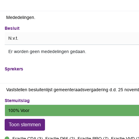
Mededelingen.
Besluit
N.v.t.
Er worden geen mededelingen gedaan.
Sprekers
Vaststellen besluitenlijst gemeenteraadsvergadering d.d. 25 novem
Stemuitslag
100% Voor
Toon stemmen
Fractie CDA (3), Fractie D66 (2), Fractie PRO (7), Fractie VVD (