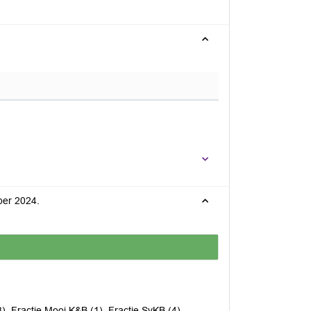
ber 2024.
3), Fractie Mooi K&B (1), Fractie SvKB (4)