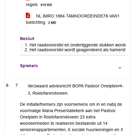
regels
619 KB
NL.IMRO.1884.TAMNOORDEINDE78-VAS1
toelichting
2 MB
Besluit
Het raadsvoorstel en onderliggende stukken worden do
Het raadsvoorstel wordt geagendeerd als hamerstuk.
Sprekers
7
Verzwaard adviesrecht BOPA Pastoor Onelplein 1-
3, Roelofarendsveen.
De initiatiefnemers zijn voornemens om in en nabij de
voormalige Maria Presentatiekerk aan het Pastoor
Onelplein in Roelofarendsveen 23 extra
wooneenheden te realiseren bestaande uit 14
seniorenappartementen, 6 sociale huurwoningen en 3