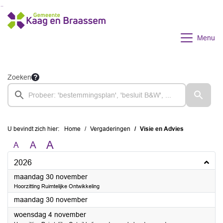
Ga naar de inhoud van deze pagina
Ga naar het zoeken
Ga naar het menu
Menu
Zoeken
U bevindt zich hier:
Home
Vergaderingen
Visie en Advies
A
A
A
2026
2026
maandag 30 november
Hoorzitting Ruimtelijke Ontwikkeling
2026
maandag 30 november
2026
woensdag 4 november