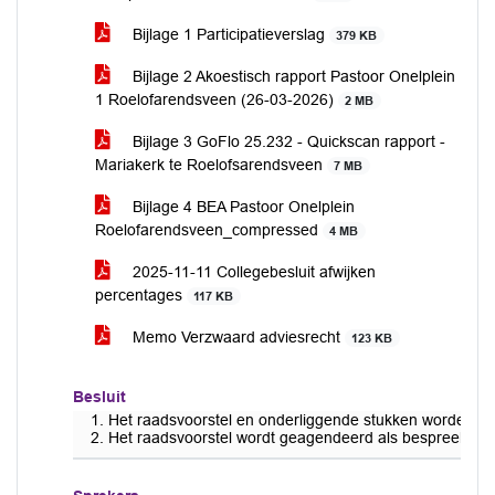
Bijlage 1 Participatieverslag
379 KB
Bijlage 2 Akoestisch rapport Pastoor Onelplein
1 Roelofarendsveen (26-03-2026)
2 MB
Bijlage 3 GoFlo 25.232 - Quickscan rapport -
Mariakerk te Roelofsarendsveen
7 MB
Bijlage 4 BEA Pastoor Onelplein
Roelofarendsveen_compressed
4 MB
2025-11-11 Collegebesluit afwijken
percentages
117 KB
Memo Verzwaard adviesrecht
123 KB
Besluit
Het raadsvoorstel en onderliggende stukken worden do
Het raadsvoorstel wordt geagendeerd als bespreekstuk