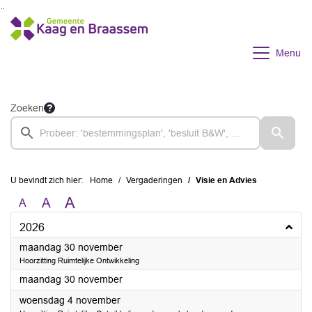
Ga naar de inhoud van deze pagina
Ga naar het zoeken
Ga naar het menu
Menu
Zoeken
U bevindt zich hier:
Home
Vergaderingen
Visie en Advies
A
A
A
2026
2026
maandag 30 november
Hoorzitting Ruimtelijke Ontwikkeling
2026
maandag 30 november
2026
woensdag 4 november