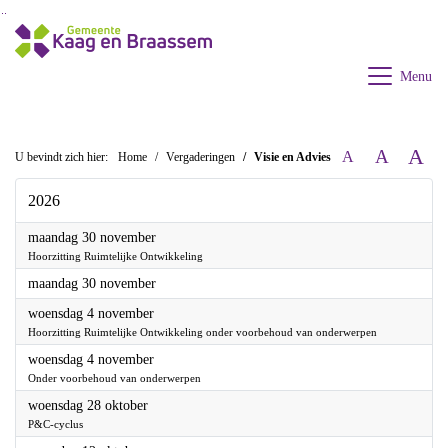
Ga naar de inhoud van deze pagina
Ga naar het zoeken
Ga naar het menu
Menu
U bevindt zich hier:
Home
Vergaderingen
Visie en Advies
A
A
A
2026
2026
maandag 30 november
Hoorzitting Ruimtelijke Ontwikkeling
2026
maandag 30 november
2026
woensdag 4 november
Hoorzitting Ruimtelijke Ontwikkeling onder voorbehoud van onderwerpen
2026
woensdag 4 november
Onder voorbehoud van onderwerpen
2026
woensdag 28 oktober