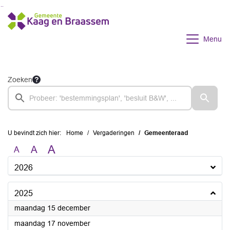
Ga naar de inhoud van deze pagina
Ga naar het zoeken
Ga naar het menu
Menu
Zoeken
U bevindt zich hier:
Home
Vergaderingen
Gemeenteraad
A
A
A
2026
2025
2025
maandag 15 december
2025
maandag 17 november