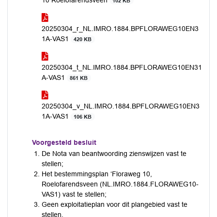
10 Roelofarendsveen
102 KB
20250304_r_NL.IMRO.1884.BPFLORAWEG10EN3
1A-VAS1
420 KB
20250304_t_NL.IMRO.1884.BPFLORAWEG10EN31
A-VAS1
861 KB
20250304_v_NL.IMRO.1884.BPFLORAWEG10EN3
1A-VAS1
106 KB
Voorgesteld besluit
De Nota van beantwoording zienswijzen vast te
stellen;
Het bestemmingsplan ‘Floraweg 10,
Roelofarendsveen (NL.IMRO.1884.FLORAWEG10-
VAS1) vast te stellen;
Geen exploitatieplan voor dit plangebied vast te
stellen.