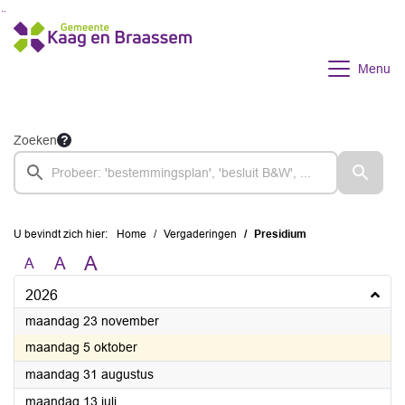
Ga naar de inhoud van deze pagina
Ga naar het zoeken
Ga naar het menu
Menu
Zoeken
U bevindt zich hier:
Home
Vergaderingen
Presidium
A
A
A
2026
2026
maandag 23 november
2026
maandag 5 oktober
2026
maandag 31 augustus
2026
maandag 13 juli