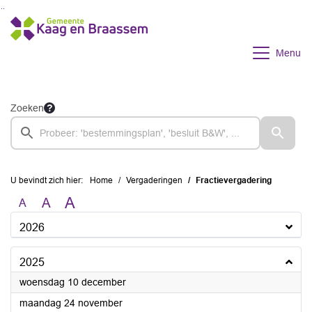
Ga naar de inhoud van deze pagina
Ga naar het zoeken
Ga naar het menu
Menu
Zoeken
U bevindt zich hier:
Home
Vergaderingen
Fractievergadering
A
A
A
2026
2025
2025
woensdag 10 december
2025
maandag 24 november