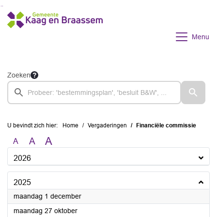
Ga naar de inhoud van deze pagina
Ga naar het zoeken
Ga naar het menu
Menu
Zoeken
U bevindt zich hier:
Home
Vergaderingen
Financiële commissie
A
A
A
2026
2025
2025
maandag 1 december
2025
maandag 27 oktober