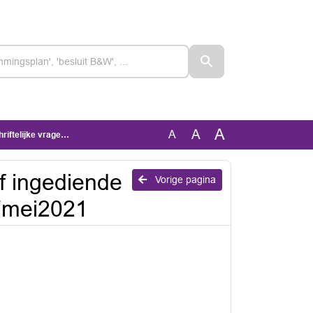
A
A
A
n SvKB RES_17mei2021
f ingediende
Vorige pagina
17mei2021