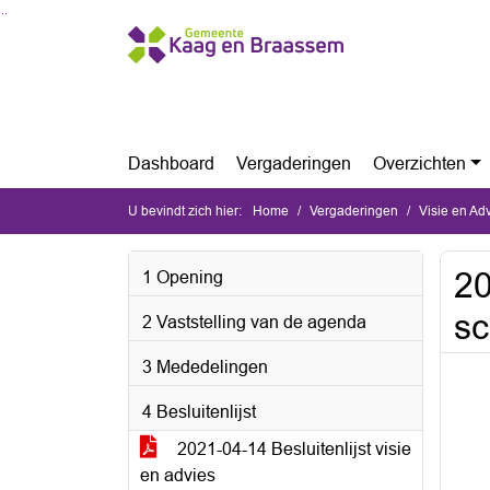
Ga naar de inhoud van deze pagina
Ga naar het zoeken
Ga naar het menu
Dashboard
Vergaderingen
Overzichten
U bevindt zich hier:
Home
Vergaderingen
Visie en Ad
20
1 Opening
sc
2 Vaststelling van de agenda
3 Mededelingen
4 Besluitenlijst
2021-04-14 Besluitenlijst visie
en advies