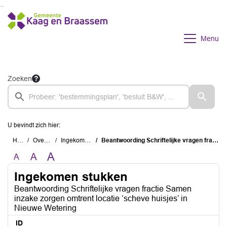
Ga naar de inhoud van deze pagina
Ga naar het zoeken
Ga naar het menu
Menu
Zoeken
U bevindt zich hier:
Home
Overzichten
Ingekomen stukken
Beantwoording Schriftelijke vragen fractie Samen inzake zorgen omtrent locatie ‘scheve huisjes’ in Nieuwe Wetering
A
A
A
Ingekomen stukken
Beantwoording Schriftelijke vragen fractie Samen
inzake zorgen omtrent locatie ‘scheve huisjes’ in
Nieuwe Wetering
ID