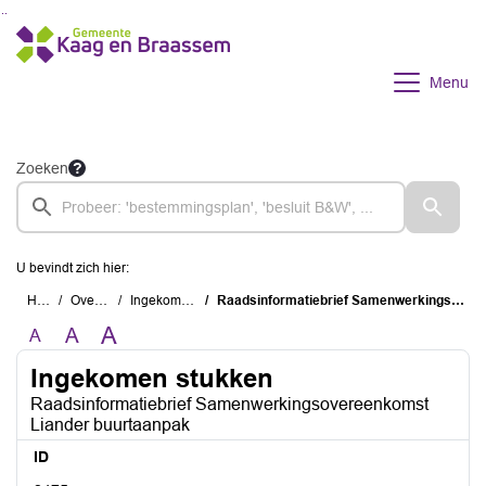
Ga naar de inhoud van deze pagina
Ga naar het zoeken
Ga naar het menu
Menu
Zoeken
U bevindt zich hier:
Home
Overzichten
Ingekomen stukken
Raadsinformatiebrief Samenwerkingsovereenkomst Liander buurtaanpak
A
A
A
Ingekomen stukken
Raadsinformatiebrief Samenwerkingsovereenkomst
Liander buurtaanpak
ID