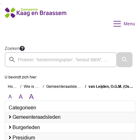
Ga naar de inhoud van deze pagina
Ga naar het zoeken
Ga naar het menu
Menu
Zoeken
U bevindt zich hier:
Home
Wie is wie
Gemeenteraadsleden
van Leijden, O.G.M. (Oscar)
A
A
A
Categorieën
Gemeenteraadsleden
Burgerleden
Presidium