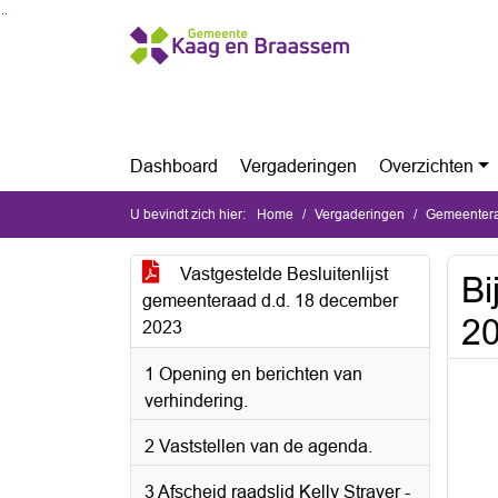
Ga naar de inhoud van deze pagina
Ga naar het zoeken
Ga naar het menu
Dashboard
Vergaderingen
Overzichten
U bevindt zich hier:
Home
Vergaderingen
Gemeentera
Vastgestelde Besluitenlijst
Bi
gemeenteraad d.d. 18 december
2
2023
1 Opening en berichten van
verhindering.
2 Vaststellen van de agenda.
3 Afscheid raadslid Kelly Straver -