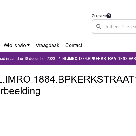
Zoeken
Wie is wie
Vraagbaak
Contact
ad (maandag 18 december 2023)
NL.IMRO.1884.BPKERKSTRAAT1EN2-VAS1
L.IMRO.1884.BPKERKSTRAAT
rbeelding