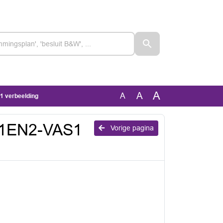
A
A
A
 verbeelding
1EN2-VAS1
Vorige pagina