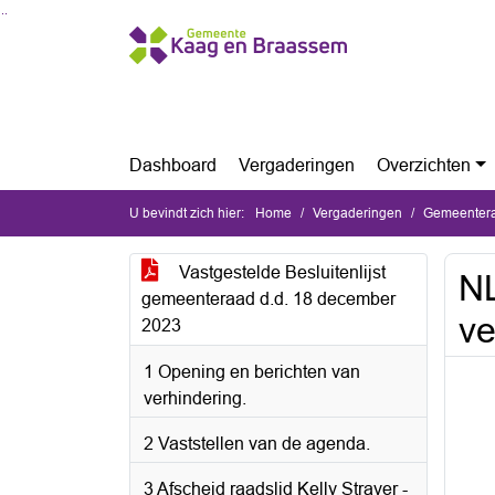
Ga naar de inhoud van deze pagina
Ga naar het zoeken
Ga naar het menu
Dashboard
Vergaderingen
Overzichten
U bevindt zich hier:
Home
Vergaderingen
Gemeentera
Vastgestelde Besluitenlijst
N
gemeenteraad d.d. 18 december
ve
2023
1 Opening en berichten van
verhindering.
2 Vaststellen van de agenda.
3 Afscheid raadslid Kelly Straver -