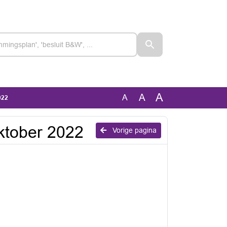
A
A
A
022
oktober 2022
Vorige pagina