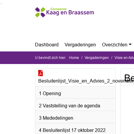
Ga naar de inhoud van deze pagina
Ga naar het zoeken
Ga naar het menu
Dashboard
Vergaderingen
Overzichten
U bevindt zich hier:
Home
Vergaderingen
Visie en A
Be
Besluitenlijst_Visie_en_Advies_2_novembe
1 Opening
2 Vaststelling van de agenda
3 Mededelingen
4 Besluitenlijst 17 oktober 2022