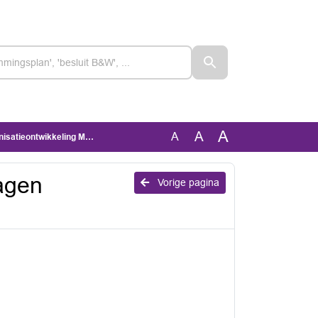
A
A
A
tieontwikkeling Mooi KB
agen
Vorige pagina