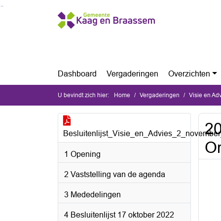
Ga naar de inhoud van deze pagina
Ga naar het zoeken
Ga naar het menu
Dashboard
Vergaderingen
Overzichten
U bevindt zich hier:
Home
Vergaderingen
Visie en A
20
Besluitenlijst_Visie_en_Advies_2_novembe
Or
1 Opening
2 Vaststelling van de agenda
3 Mededelingen
4 Besluitenlijst 17 oktober 2022