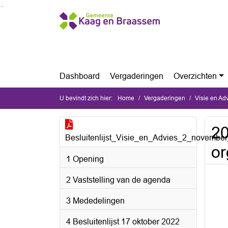
Ga naar de inhoud van deze pagina
Ga naar het zoeken
Ga naar het menu
Dashboard
Vergaderingen
Overzichten
U bevindt zich hier:
Home
Vergaderingen
Visie en A
20
Besluitenlijst_Visie_en_Advies_2_novembe
or
1 Opening
2 Vaststelling van de agenda
3 Mededelingen
4 Besluitenlijst 17 oktober 2022