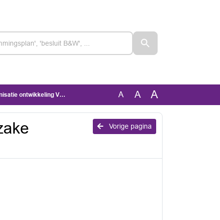
A
A
A
satie ontwikkeling VVD
zake
Vorige pagina