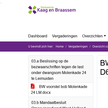
Ga naar de inhoud van deze pagina
Ga naar het zoeken
Ga naar het menu
Dashboard
Vergaderingen
Overzichten
U bevindt zich hier:
Home
Vergaderingen
Overzicht c
BW
03.a Beslissing op de
bezwaarschriften tegen de last
D6
onder dwangsom Molenkade 24
te Leimuiden
BW voorstel bob Molenkade
24 LM.docx
03.b Mandaatbesluit