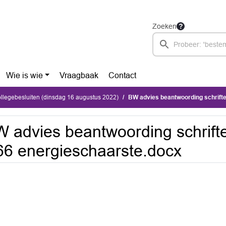
Zoeken
Wie is wie
Vraagbaak
Contact
ollegebesluiten (dinsdag 16 augustus 2022)
BW advies beantwoording schriftelijk
 advies beantwoording schrifte
6 energieschaarste.docx