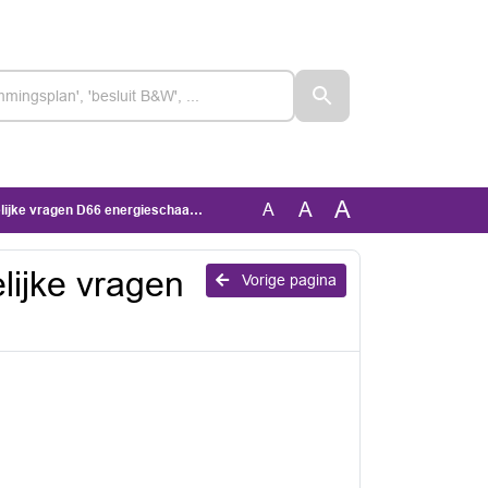
A
A
A
e vragen D66 energieschaarste.docx
lijke vragen
Vorige pagina