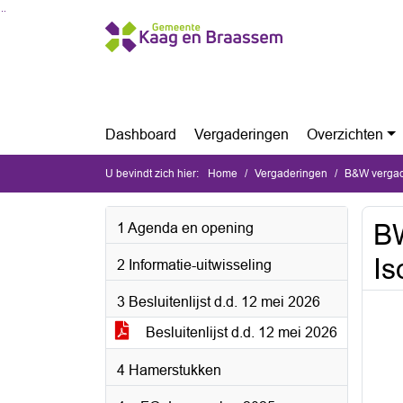
Ga naar de inhoud van deze pagina
Ga naar het zoeken
Ga naar het menu
Dashboard
Vergaderingen
Overzichten
U bevindt zich hier:
Home
Vergaderingen
B&W vergad
BW
1 Agenda en opening
Is
2 Informatie-uitwisseling
3 Besluitenlijst d.d. 12 mei 2026
Besluitenlijst d.d. 12 mei 2026
4 Hamerstukken