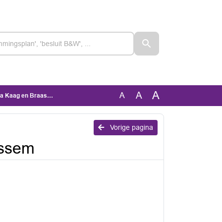
A
A
A
 Kaag en Braassem
Vorige pagina
assem