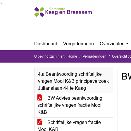
Ga naar de inhoud van deze pagina
Ga naar het zoeken
Ga naar het menu
Dashboard
Vergaderingen
Overzichten
U bevindt zich hier:
Home
Vergaderingen
Overzicht c
BW
4.a Beantwoording schriftelijke
vragen Mooi K&B principeverzoek
Julianalaan 44 te Kaag
BW Advies beantwoording
schriftelijke vragen fractie Mooi
K&B
Schriftelijke vragen fractie
Mooi K&B