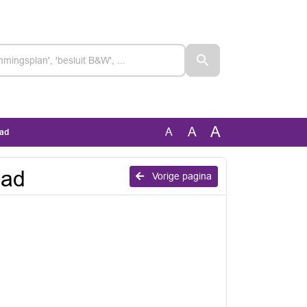
A
A
A
pad
pad
Vorige pagina