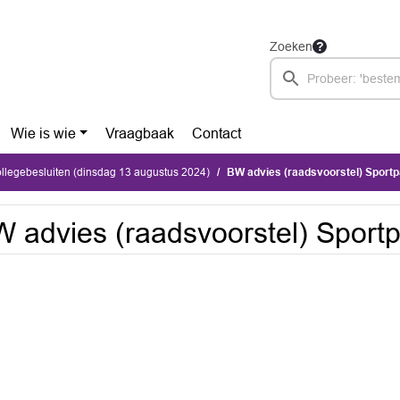
Zoeken
Wie is wie
Vraagbaak
Contact
ollegebesluiten (dinsdag 13 augustus 2024)
BW advies (raadsvoorstel) Sport
 advies (raadsvoorstel) Sport