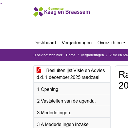
Ga naar de inhoud van deze pagina
Ga naar het zoeken
Ga naar het menu
Dashboard
Vergaderingen
Overzichten
U bevindt zich hier:
Home
Vergaderingen
Visie en A
Besluitenlijst Visie en Advies
Ra
d.d. 1 december 2025 raadzaal
2
1 Opening.
2 Vaststellen van de agenda.
3 Mededelingen.
3.A Mededelingen inzake