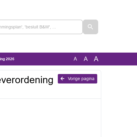
A
A
A
ing 2026
everordening
Vorige pagina