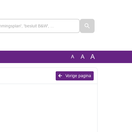
A
A
A
Vorige pagina