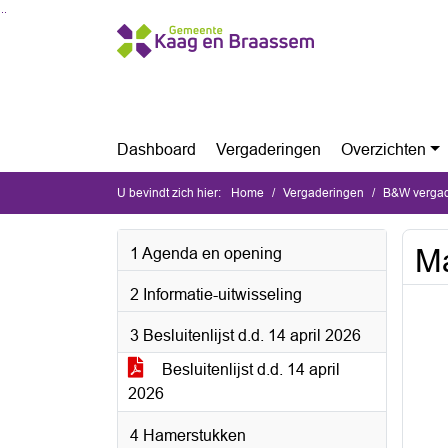
Ga naar de inhoud van deze pagina
Ga naar het zoeken
Ga naar het menu
Dashboard
Vergaderingen
Overzichten
U bevindt zich hier:
Home
Vergaderingen
B&W vergade
Ma
1 Agenda en opening
2 Informatie-uitwisseling
3 Besluitenlijst d.d. 14 april 2026
Besluitenlijst d.d. 14 april
2026
4 Hamerstukken