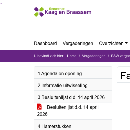
Ga naar de inhoud van deze pagina
Ga naar het zoeken
Ga naar het menu
Dashboard
Vergaderingen
Overzichten
U bevindt zich hier:
Home
Vergaderingen
B&W vergade
Fa
1 Agenda en opening
2 Informatie-uitwisseling
3 Besluitenlijst d.d. 14 april 2026
Besluitenlijst d.d. 14 april
2026
4 Hamerstukken