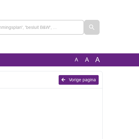
A
A
A
Vorige pagina