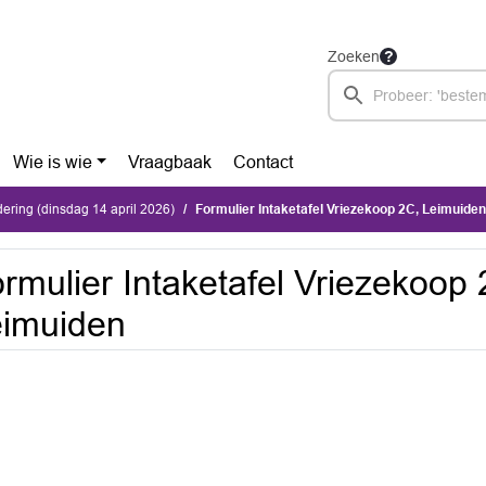
Zoeken
Wie is wie
Vraagbaak
Contact
ring (dinsdag 14 april 2026)
Formulier Intaketafel Vriezekoop 2C, Leimuiden
rmulier Intaketafel Vriezekoop 
eimuiden