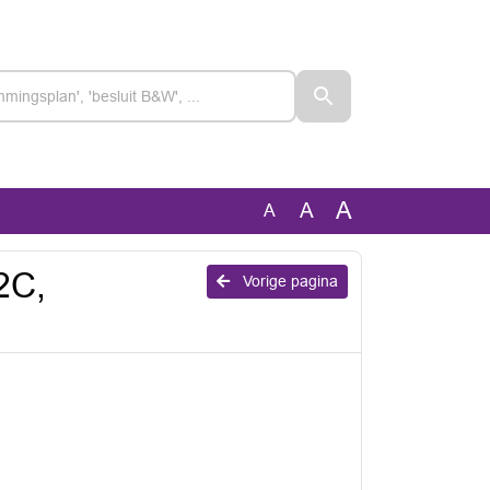
A
A
A
2C,
Vorige pagina