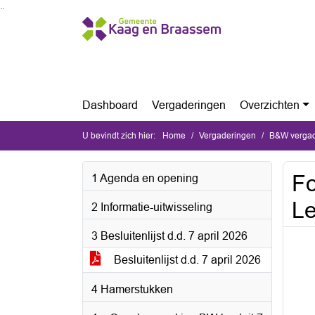
Ga naar de inhoud van deze pagina
Ga naar het zoeken
Ga naar het menu
Dashboard
Vergaderingen
Overzichten
U bevindt zich hier:
Home
Vergaderingen
B&W vergade
Fo
1 Agenda en opening
L
2 Informatie-uitwisseling
3 Besluitenlijst d.d. 7 april 2026
Besluitenlijst d.d. 7 april 2026
4 Hamerstukken