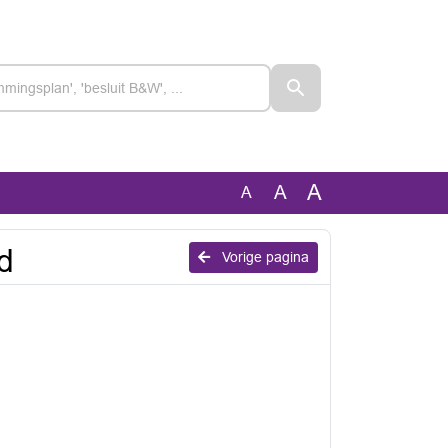
A
A
A
d
Vorige pagina