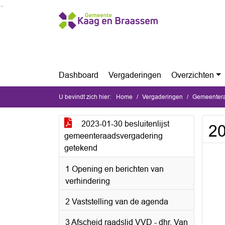
Ga naar de inhoud van deze pagina
Ga naar het zoeken
Ga naar het menu
Dashboard
Vergaderingen
Overzichten
U bevindt zich hier:
Home
Vergaderingen
Gemeentera
2023-01-30 besluitenlijst
20
gemeenteraadsvergadering
getekend
1 Opening en berichten van
verhindering
2 Vaststelling van de agenda
3 Afscheid raadslid VVD - dhr. Van