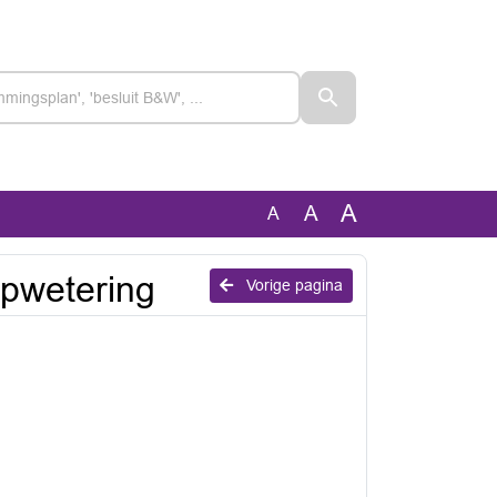
A
A
A
jpwetering
Vorige pagina