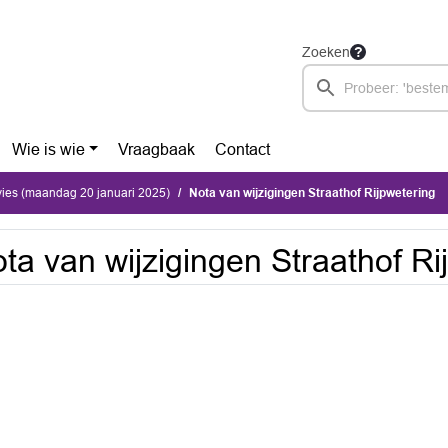
Zoeken
Wie is wie
Vraagbaak
Contact
vies (maandag 20 januari 2025)
Nota van wijzigingen Straathof Rijpwetering
ta van wijzigingen Straathof Ri