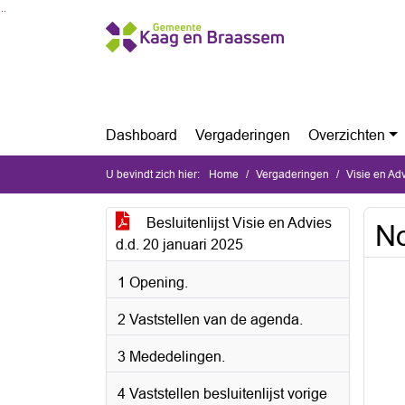
Ga naar de inhoud van deze pagina
Ga naar het zoeken
Ga naar het menu
Dashboard
Vergaderingen
Overzichten
U bevindt zich hier:
Home
Vergaderingen
Visie en Ad
Besluitenlijst Visie en Advies
No
d.d. 20 januari 2025
1 Opening.
2 Vaststellen van de agenda.
3 Mededelingen.
4 Vaststellen besluitenlijst vorige