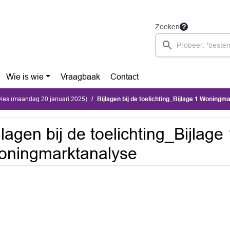
Zoeken
Wie is wie
Vraagbaak
Contact
vies (maandag 20 januari 2025)
Bijlagen bij de toelichting_Bijlage 1 Woningm
jlagen bij de toelichting_Bijlage
oningmarktanalyse