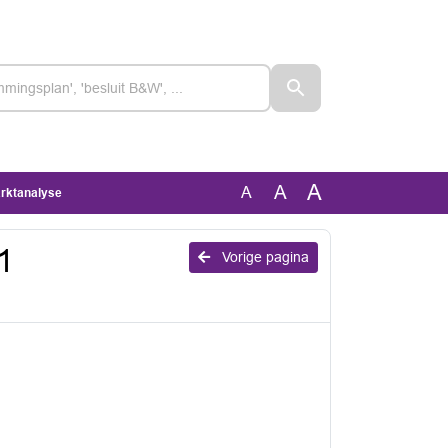
A
A
A
arktanalyse
 1
Vorige pagina