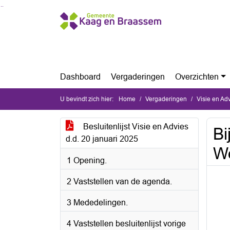
Ga naar de inhoud van deze pagina
Ga naar het zoeken
Ga naar het menu
Dashboard
Vergaderingen
Overzichten
U bevindt zich hier:
Home
Vergaderingen
Visie en Ad
Besluitenlijst Visie en Advies
Bi
d.d. 20 januari 2025
W
1 Opening.
2 Vaststellen van de agenda.
3 Mededelingen.
4 Vaststellen besluitenlijst vorige