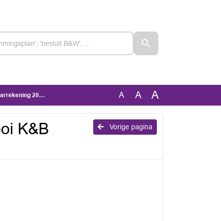
A
A
A
rrekening 2024
ooi K&B
Vorige pagina