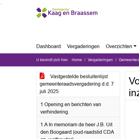
Ga naar de inhoud van deze pagina
Ga naar het zoeken
Ga naar het menu
Dashboard
Vergaderingen
Overzichten
U bevindt zich hier:
Home
Vergaderingen
Gemeentera
Vastgestelde besluitenlijst
Vo
gemeenteraadsvergadering d.d. 7
in
juli 2025
1 Opening en berichten van
verhindering.
1.A In memoriam de heer J.B. Uit
den Boogaard (oud-raadslid CDA